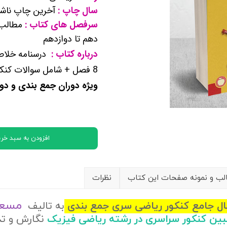
سال چاپ :
آخرین چاپ ناشر
کتب پایه دوازدهم ریاضی فیزیک
سرفصل های کتاب :
مطالب ر
دهم تا دوازدهم
تماعی
درباره کتاب :
درسنامه خلاص
یاسی
8 فصل + شامل سوالات کنکور سال‌های اخیر
ویژه دوران جمع بندی و دو
افزودن به سبد خری
ب و نمونه صفحات این کتاب
نظرات
مسعو
ال جامع کنکور ریاضی سری جمع بندی
به تالیف
لبین کنکور سراسری در رشته ریاضی فیزیک
نگارش و ت