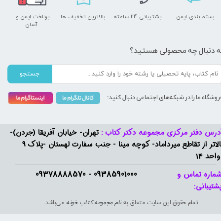
بسته بندی ایمن
پشتیبانی ۲۴ ساعته
بالاترین تخفیف ها
پرداخت ایمن و ​​​​​​​
آسان
ه دنبال چه محصولی هستید؟
جستجو
روشگاه ما را در شبکه‌های اجتماعی دنبال کنید:
درس دفتر مرکزی مجموعه دکتر کتاب :
تهران- خیابان آفریقا (جردن)-
بالاتر از تقاطع میرداماد- کوچه مینا - جنب سفارت لهستان -پلاک 9
واحد 14
09385901000 - 09378888570​​​​​​​
ماره تماس و
شتیبانی: ​​​​​​​
تمام حقوق این سایت متعلق به
نام مجموعه کتاب خونه
می‌باشد.