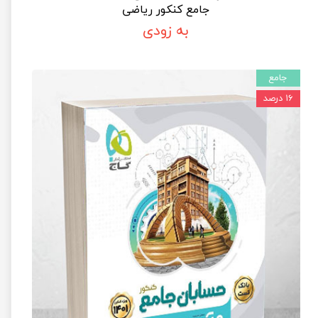
جامع کنکور ریاضی
به زودی
جامع
۱۶ درصد