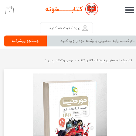
کتابــــــــ
خونه
۰
حساب کاربری من
تغییر گذر واژه
ورود
/
ثبت نام کنید
سفارشات
جستجو پیشرفته
خروج از حساب کاربری
کتابخونه ! جامعترین فروشگاه آنلاین کتاب
درسی و کمک درسی
پرفروش ترین کتب کمک درسی