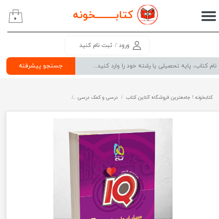
کتابــــــــ
خونه
۰
حساب کاربری من
تغییر گذر واژه
ورود
/
ثبت نام کنید
سفارشات
جستجو پیشرفته
خروج از حساب کاربری
کتابخونه ! جامعترین فروشگاه آنلاین کتاب
درسی و کمک درسی
پرفروش ترین کتب کمک درسی