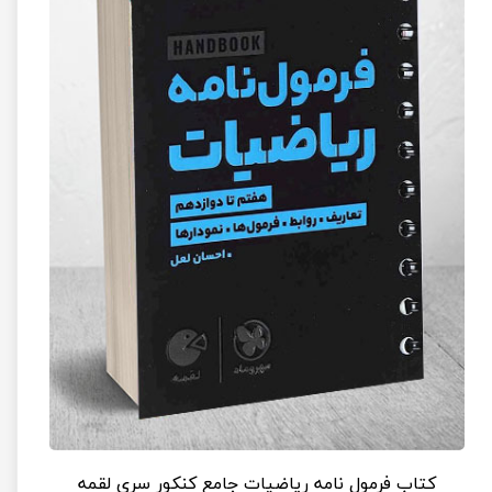
کتاب فرمول نامه ریاضیات جامع کنکور سری لقمه