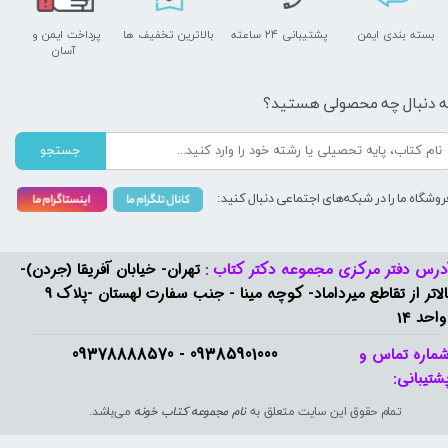
بسته بندی ایمن
پشتیبانی ۲۴ ساعته
بالاترین تخفیف ها
پرداخت ایمن و ​​​​​​​
آسان
ه دنبال چه محصولی هستید؟
جستجو
روشگاه ما را در شبکه‌های اجتماعی دنبال کنید:
درس دفتر مرکزی مجموعه دکتر کتاب :
تهران- خیابان آفریقا (جردن)-
بالاتر از تقاطع میرداماد- کوچه مینا - جنب سفارت لهستان -پلاک 9
واحد 14
09385901000 - 09378888570​​​​​​​
ماره تماس و
شتیبانی: ​​​​​​​
تمام حقوق این سایت متعلق به
نام مجموعه کتاب خونه
می‌باشد.