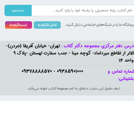
جستجو
روشگاه ما را در شبکه‌های اجتماعی دنبال کنید:
درس دفتر مرکزی مجموعه دکتر کتاب :
تهران- خیابان آفریقا (جردن)-
بالاتر از تقاطع میرداماد- کوچه مینا - جنب سفارت لهستان -پلاک 9
واحد 14
09385901000 - 09378888570​​​​​​​
ماره تماس و
شتیبانی: ​​​​​​​
تمام حقوق این سایت متعلق به
نام مجموعه کتاب خونه
می‌باشد.