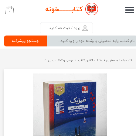
کتابــــــــ
خونه
۰
حساب کاربری من
تغییر گذر واژه
ورود
/
ثبت نام کنید
سفارشات
جستجو پیشرفته
خروج از حساب کاربری
کتابخونه ! جامعترین فروشگاه آنلاین کتاب
درسی و کمک درسی
پرفروش ترین کتب کمک درسی