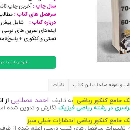
سال چاپ :
آخرین چاپ ناشر
کتب پایه دوازدهم ریاضی فیزیک
سرفصل های کتاب :
مطالب ف
درباره کتاب :
تماعی
ایده‌های تمرین های درسی +
یاسی
تستی و کنکوری + پاسخ‌نامه
افزودن به سبد خری
ب و نمونه صفحات این کتاب
نظرات
احمد مصلایی
یک جامع کنکور ریاضی
به تالیف
از
ان
سراسری در رشته ریاضی فیزیک
نگارش و تدوین شده ا
ک جامع کنکور ریاضی انتشارات خیلی سبز
ن تغییرات سرفصل های کتب درسی اعلام شده از طرف