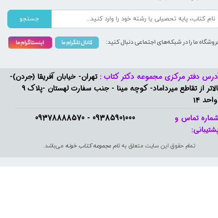
جستجو
روشگاه ما را در شبکه‌های اجتماعی دنبال کنید:
درس دفتر مرکزی مجموعه دکتر کتاب :
تهران- خیابان آفریقا (جردن)-
بالاتر از تقاطع میرداماد- کوچه مینا - جنب سفارت لهستان -پلاک 9
واحد 14
09385901000 - 09378888570​​​​​​​
ماره تماس و
شتیبانی: ​​​​​​​
تمام حقوق این سایت متعلق به
نام مجموعه کتاب خونه
می‌باشد.