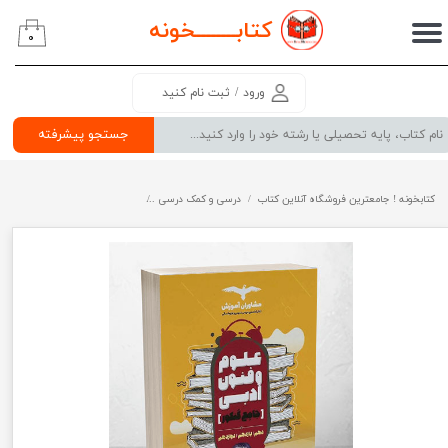
کتابــــــــ
خونه
۰
حساب کاربری من
تغییر گذر واژه
ورود
/
ثبت نام کنید
سفارشات
جستجو پیشرفته
خروج از حساب کاربری
کتابخونه ! جامعترین فروشگاه آنلاین کتاب
درسی و کمک درسی
پرفروش ترین کتب کمک درسی