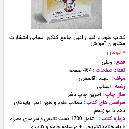
کتاب علوم و فنون ادبی جامع کنکور انسانی انتشارات
مشاوران آموزش
۰ تومان
قطع :
رحلی
تعداد صفحات :
464 صفحه
مولف :
مهسا آقاصغری
رشته :
انسانی
سال چاپ :
آخرین چاپ ناشر
سرفصل های کتاب :
مطالب علوم و فنون ادبی پایه‌های
دهم تا دوازدهم
درباره کتاب :
شامل 1700 تست تالیفی و سراسری همراه
با پاسخنامه تشریحی + درسنامه جامع و کاربردی