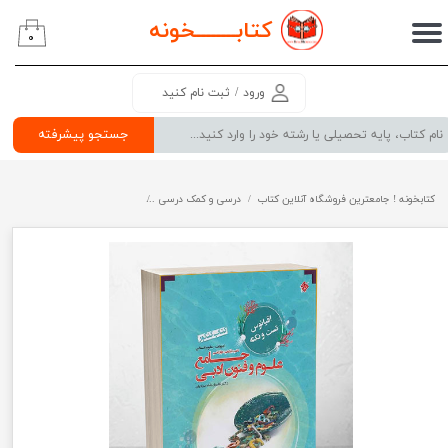
کتابــــــــ
خونه
۰
حساب کاربری من
تغییر گذر واژه
ورود
/
ثبت نام کنید
سفارشات
جستجو پیشرفته
خروج از حساب کاربری
کتابخونه ! جامعترین فروشگاه آنلاین کتاب
درسی و کمک درسی
پرفروش ترین کتب کمک درسی