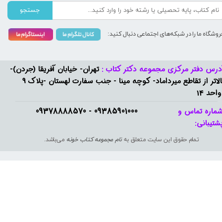
جستجو
روشگاه ما را در شبکه‌های اجتماعی دنبال کنید:
درس دفتر مرکزی مجموعه دکتر کتاب :
تهران- خیابان آفریقا (جردن)-
بالاتر از تقاطع میرداماد- کوچه مینا - جنب سفارت لهستان -پلاک 9
واحد 14
09385901000 - 09378888570​​​​​​​
ماره تماس و
شتیبانی: ​​​​​​​
تمام حقوق این سایت متعلق به
نام مجموعه کتاب خونه
می‌باشد.