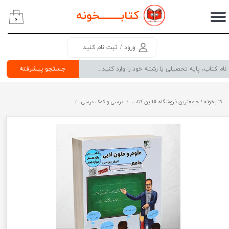
کتابــــــــ
خونه
۰
حساب کاربری من
تغییر گذر واژه
ورود
/
ثبت نام کنید
سفارشات
جستجو پیشرفته
خروج از حساب کاربری
کتابخونه ! جامعترین فروشگاه آنلاین کتاب
درسی و کمک درسی
پرفروش ترین کتب کمک درسی