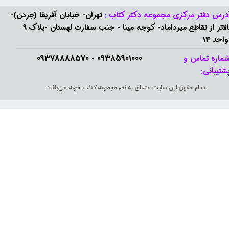
درس دفتر مرکزی مجموعه دکتر کتاب :
تهران- خیابان آفریقا (جردن)-
بالاتر از تقاطع میرداماد- کوچه مینا - جنب سفارت لهستان -پلاک 9
واحد 14
09385901000 - 09378888570​​​​​​​
ماره تماس و
شتیبانی: ​​​​​​​
تمام حقوق این سایت متعلق به
نام مجموعه کتاب خونه
می‌باشد.