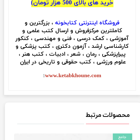
خرید های بالای 500 هزار تومان)
فروشگاه اینترنتی
کتابخونه
، بزرگترین و
کاملترین مرکزفروش و ارسال کتب علمی و
آموزشی ، کمک درسی ، فنی و مهندسی ، کنکور
کارشناسی ارشد ، آزمون دکتری ، کتب پزشکی و
پیراپزشکی ، رمان ، شعر ، ادبیات ، کتب هنر ،
علوم ورزشی ، کتب حقوقی و تاریخی در ایران
www.ketabkhoune.com
1
محصولات مرتبط
جامع