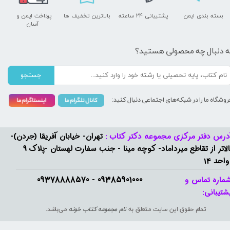
بسته بندی ایمن
پشتیبانی ۲۴ ساعته
بالاترین تخفیف ها
پرداخت ایمن و ​​​​​​​
آسان
ه دنبال چه محصولی هستید؟
جستجو
روشگاه ما را در شبکه‌های اجتماعی دنبال کنید:
درس دفتر مرکزی مجموعه دکتر کتاب :
تهران- خیابان آفریقا (جردن)-
بالاتر از تقاطع میرداماد- کوچه مینا - جنب سفارت لهستان -پلاک 9
واحد 14
09385901000 - 09378888570​​​​​​​
ماره تماس و
شتیبانی: ​​​​​​​
تمام حقوق این سایت متعلق به
نام مجموعه کتاب خونه
می‌باشد.