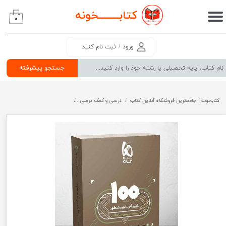
کتابــــــــ
خونه
۰
حساب کاربری من
تغییر گذر واژه
ورود
/
ثبت نام کنید
سفارشات
جستجو پیشرفته
خروج از حساب کاربری
کتابخونه ! جامعترین فروشگاه آنلاین کتاب
درسی و کمک درسی
پرفروش ترین کتب کمک درسی