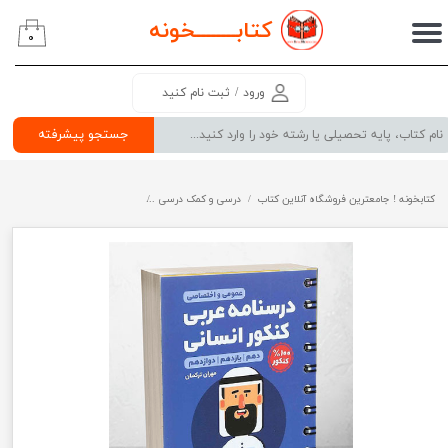
کتابــــــــ
خونه
۰
حساب کاربری من
تغییر گذر واژه
ورود
/
ثبت نام کنید
سفارشات
جستجو پیشرفته
خروج از حساب کاربری
کتابخونه ! جامعترین فروشگاه آنلاین کتاب
درسی و کمک درسی
پرفروش ترین کتب کمک درسی