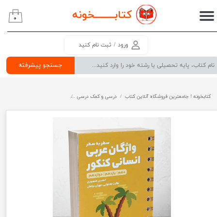
کتابــــــــ
خونه
۰
حساب کاربری من
تغییر گذر واژه
ورود
/
ثبت نام کنید
سفارشات
جستجو پیشرفته
خروج از حساب کاربری
کتابخونه ! جامعترین فروشگاه آنلاین کتاب
درسی و کمک درسی
پرفروش ترین کتب کمک درسی