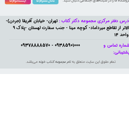
روشگاه ما را در شبکه‌های اجتماعی دنبال کنید:
درس دفتر مرکزی مجموعه دکتر کتاب :
تهران- خیابان آفریقا (جردن)-
بالاتر از تقاطع میرداماد- کوچه مینا - جنب سفارت لهستان -پلاک 9
واحد 14
09385901000 - 09378888570​​​​​​​
ماره تماس و
شتیبانی: ​​​​​​​
تمام حقوق این سایت متعلق به
نام مجموعه کتاب خونه
می‌باشد.