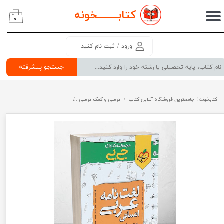
کتابــــــــ
خونه
۰
حساب کاربری من
تغییر گذر واژه
ورود
/
ثبت نام کنید
سفارشات
جستجو پیشرفته
خروج از حساب کاربری
کتابخونه ! جامعترین فروشگاه آنلاین کتاب
درسی و کمک درسی
پرفروش ترین کتب کمک درسی