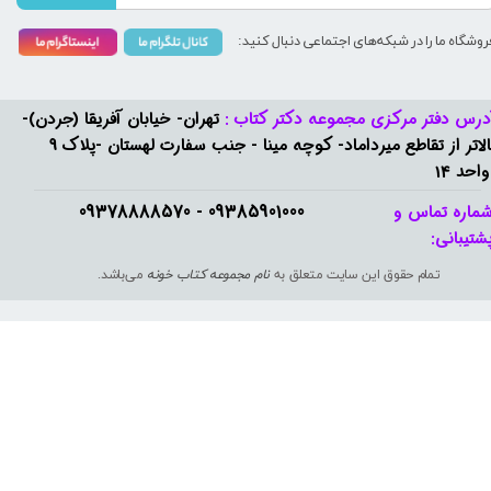
روشگاه ما را در شبکه‌های اجتماعی دنبال کنید:
درس دفتر مرکزی مجموعه دکتر کتاب :
تهران- خیابان آفریقا (جردن)-
بالاتر از تقاطع میرداماد- کوچه مینا - جنب سفارت لهستان -پلاک 9
واحد 14
09385901000 - 09378888570​​​​​​​
ماره تماس و
شتیبانی: ​​​​​​​
تمام حقوق این سایت متعلق به
نام مجموعه کتاب خونه
می‌باشد.