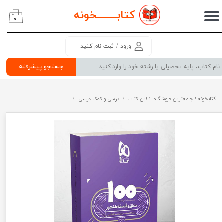
کتابــــــــ
خونه
۰
حساب کاربری من
تغییر گذر واژه
ورود
/
ثبت نام کنید
سفارشات
جستجو پیشرفته
خروج از حساب کاربری
کتابخونه ! جامعترین فروشگاه آنلاین کتاب
درسی و کمک درسی
پرفروش ترین کتب کمک درسی