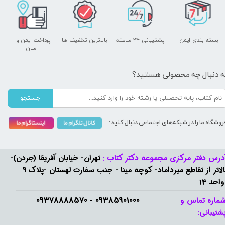
بسته بندی ایمن
پشتیبانی ۲۴ ساعته
بالاترین تخفیف ها
پرداخت ایمن و ​​​​​​​
آسان
ه دنبال چه محصولی هستید؟
جستجو
روشگاه ما را در شبکه‌های اجتماعی دنبال کنید:
درس دفتر مرکزی مجموعه دکتر کتاب :
تهران- خیابان آفریقا (جردن)-
بالاتر از تقاطع میرداماد- کوچه مینا - جنب سفارت لهستان -پلاک 9
واحد 14
09385901000 - 09378888570​​​​​​​
ماره تماس و
شتیبانی: ​​​​​​​