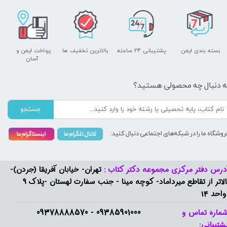
بسته بندی ایمن
پشتیبانی ۲۴ ساعته
بالاترین تخفیف ها
پرداخت ایمن و ​​​​​​​
آسان
ه دنبال چه محصولی هستید؟
جستجو
روشگاه ما را در شبکه‌های اجتماعی دنبال کنید:
درس دفتر مرکزی مجموعه دکتر کتاب :
تهران- خیابان آفریقا (جردن)-
بالاتر از تقاطع میرداماد- کوچه مینا - جنب سفارت لهستان -پلاک 9
واحد 14
09385901000 - 09378888570​​​​​​​
ماره تماس و
شتیبانی: ​​​​​​​