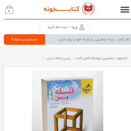
کتابــــــــ
خونه
۰
حساب کاربری من
تغییر گذر واژه
ورود
/
ثبت نام کنید
سفارشات
جستجو پیشرفته
خروج از حساب کاربری
کتابخونه ! جامعترین فروشگاه آنلاین کتاب
درسی و کمک درسی
پرفروش ترین کتب کمک درسی