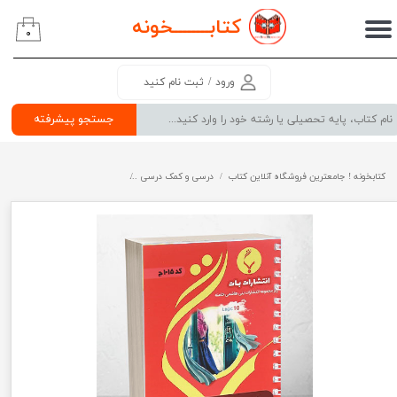
کتابــــــــ
خونه
۰
حساب کاربری من
تغییر گذر واژه
ورود
/
ثبت نام کنید
سفارشات
جستجو پیشرفته
خروج از حساب کاربری
کتابخونه ! جامعترین فروشگاه آنلاین کتاب
درسی و کمک درسی
پرفروش ترین کتب کمک درسی