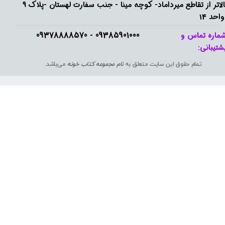
بالاتر از تقاطع میرداماد- کوچه مینا - جنب سفارت لهستان -پلاک 9
واحد 14
09385901000 - 09378888570​​​​​​​
ماره تماس و
شتیبانی: ​​​​​​​
تمام حقوق این سایت متعلق به
نام مجموعه کتاب خونه
می‌باشد.