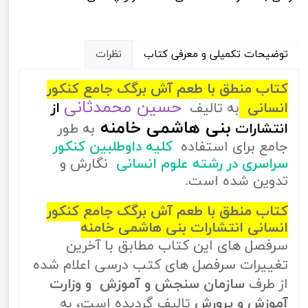
توضیحات تکمیلی و معرفی کتاب
نظرات
کتاب منطق با طعم آش برگک جامع کنکور
حسین محمد‌ثانی
انسانی
به تالیف
از
بنی هاشمی خامنه
انتشارات
به طور
جامع برای استفاده
کلیه داوطلبین کنکور
سراسری در رشته علوم انسانی
نگارش و
تدوین شده است.
کتاب منطق با طعم آش برگک جامع کنکور
انسانی انتشارات بنی هاشمی خامنه
سرفصل های این کتاب مطابق با آخرین
تغییرات سرفصل های کتب درسی اعلام شده
از طرف
سازمان سنجش و آموزش و وزارت
آموزش و پرورش
تالیف گردیده است، به