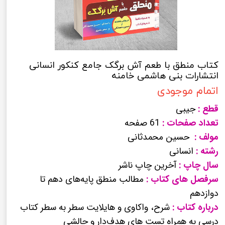
کتاب منطق با طعم آش برگک جامع کنکور انسانی
انتشارات بنی هاشمی خامنه
اتمام موجودی
قطع :
جیبی
تعداد صفحات :
61 صفحه
مولف :
حسین محمدثانی
رشته :
انسانی
سال چاپ :
آخرین چاپ ناشر
سرفصل های کتاب :
مطالب منطق پایه‌های دهم تا
دوازدهم
درباره کتاب :
شرح، واکاوی و هایلایت سطر به سطر کتاب
درسی به همراه تست های هدف‌دار و چالشی