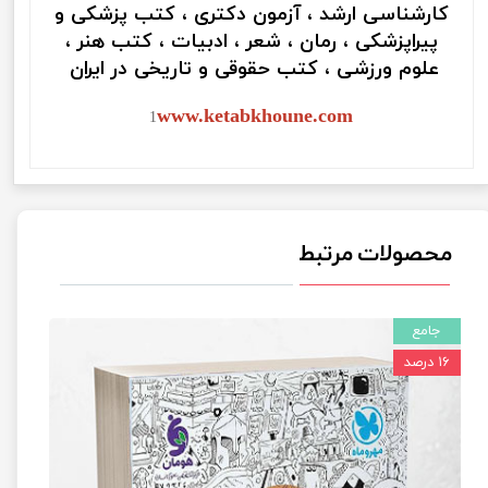
کارشناسی ارشد ، آزمون دکتری ، کتب پزشکی و
پیراپزشکی ، رمان ، شعر ، ادبیات ، کتب هنر ،
علوم ورزشی ، کتب حقوقی و تاریخی در ایران
www.ketabkhoune.com
1
محصولات مرتبط
جامع
۱۶ درصد