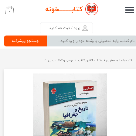
کتابــــــــ
خونه
۰
حساب کاربری من
تغییر گذر واژه
ورود
/
ثبت نام کنید
سفارشات
جستجو پیشرفته
خروج از حساب کاربری
کتابخونه ! جامعترین فروشگاه آنلاین کتاب
درسی و کمک درسی
پرفروش ترین کتب کمک درسی