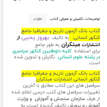
توضیحات تکمیلی و معرفی کتاب
نظرات
کتاب بانک آزمون تاریخ و جغرافیا جامع
بهروز یحیی
کنکور انسانی
به تالیف
از
مبتکران
انتشارات
به طور جامع
برای استفاده
کلیه داوطلبین کنکور سراسری
در رشته علوم انسانی
نگارش و تدوین شده
است.
کتاب بانک آزمون تاریخ و جغرافیا جامع
کنکور انسانی انتشارات مبتکران
سرفصل های این کتاب مطابق با آخرین
تغییرات سرفصل های کتب درسی اعلام شده
از طرف
سازمان سنجش و آموزش و وزارت
آموزش و پرورش
تالیف گردیده است، به