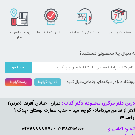
بسته بندی ایمن
پشتیبانی ۲۴ ساعته
بالاترین تخفیف ها
پرداخت ایمن و ​​​​​​​
آسان
ه دنبال چه محصولی هستید؟
جستجو
روشگاه ما را در شبکه‌های اجتماعی دنبال کنید:
درس دفتر مرکزی مجموعه دکتر کتاب :
تهران- خیابان آفریقا (جردن)-
بالاتر از تقاطع میرداماد- کوچه مینا - جنب سفارت لهستان -پلاک 9
واحد 14
09385901000 - 09378888570​​​​​​​
ماره تماس و