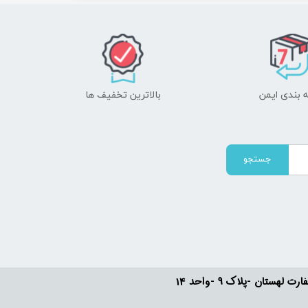
 بندی ایمن
بالاترین تخفیف ها
جستجو
ستان -پلاک 9 -واحد 14