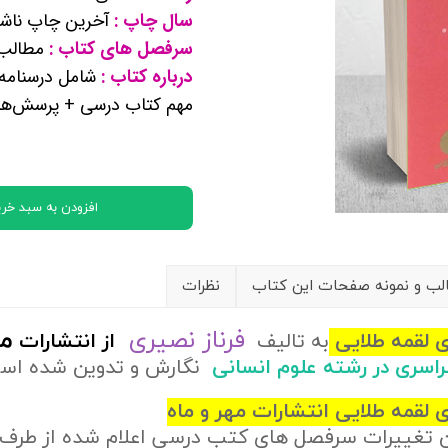
سال چاپ :
آخرین چاپ ناشر
کتب پایه دوازدهم ریاضی فیزیک
سرفصل های کتاب :
مطالب ج
درباره کتاب :
شامل درسنامه‌
تماعی
مهم کتاب درسی + پرسش‌ها
یاسی
افزودن به سبد خری
ب و نمونه صفحات این کتاب
نظرات
فرناز نصیری
مه
ی لقمه طلایی
به تالیف
از
انتشارات
راسری در رشته علوم انسانی
نگارش و تدوین شده اس
 لقمه طلایی انتشارات مهر و ماه
ن تغییرات سرفصل های کتب درسی اعلام شده از طرف