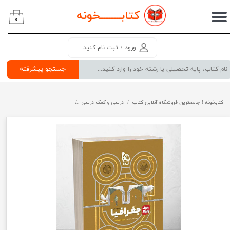
کتابــــــــ
خونه
۰
حساب کاربری من
تغییر گذر واژه
ورود
/
ثبت نام کنید
سفارشات
جستجو پیشرفته
خروج از حساب کاربری
کتابخونه ! جامعترین فروشگاه آنلاین کتاب
درسی و کمک درسی
پرفروش ترین کتب کمک درسی