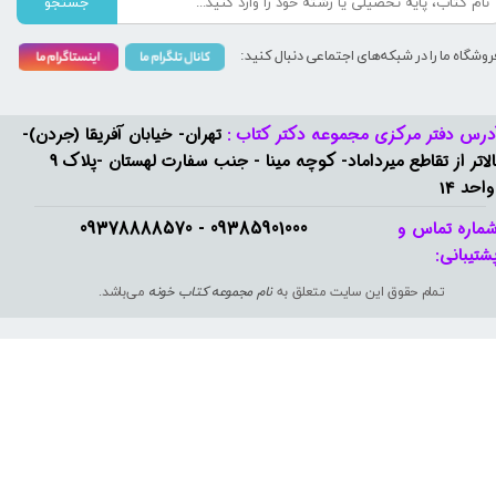
جستجو
روشگاه ما را در شبکه‌های اجتماعی دنبال کنید:
درس دفتر مرکزی مجموعه دکتر کتاب :
تهران- خیابان آفریقا (جردن)-
بالاتر از تقاطع میرداماد- کوچه مینا - جنب سفارت لهستان -پلاک 9
واحد 14
09385901000 - 09378888570​​​​​​​
ماره تماس و
شتیبانی: ​​​​​​​
تمام حقوق این سایت متعلق به
نام مجموعه کتاب خونه
می‌باشد.