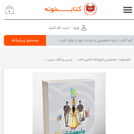
کتابــــــــ
خونه
۰
حساب کاربری من
تغییر گذر واژه
ورود
/
ثبت نام کنید
سفارشات
جستجو پیشرفته
خروج از حساب کاربری
کتابخونه ! جامعترین فروشگاه آنلاین کتاب
درسی و کمک درسی
پرفروش ترین کتب کمک درسی