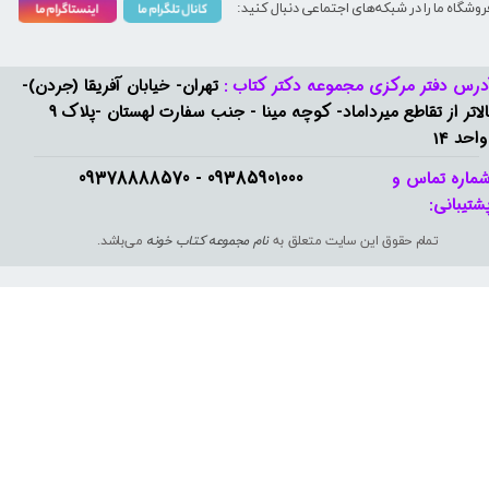
روشگاه ما را در شبکه‌های اجتماعی دنبال کنید:
درس دفتر مرکزی مجموعه دکتر کتاب :
تهران- خیابان آفریقا (جردن)-
بالاتر از تقاطع میرداماد- کوچه مینا - جنب سفارت لهستان -پلاک 9
واحد 14
09385901000 - 09378888570​​​​​​​
ماره تماس و
شتیبانی: ​​​​​​​
تمام حقوق این سایت متعلق به
نام مجموعه کتاب خونه
می‌باشد.