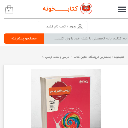
کتابــــــــ
خونه
۰
حساب کاربری من
تغییر گذر واژه
ورود
/
ثبت نام کنید
سفارشات
جستجو پیشرفته
خروج از حساب کاربری
کتابخونه ! جامعترین فروشگاه آنلاین کتاب
درسی و کمک درسی
پرفروش ترین کتب کمک درسی