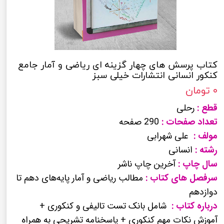
کتاب پرسش های چهار گزینه ای ریاضی و آمار جامع
کنکور انسانی انتشارات خیلی سبز
۰ تومان
قطع :
رحلی
تعداد صفحات :
290 صفحه
مولف :
علی شهرابی
رشته :
انسانی
سال چاپ :
آخرین چاپ ناشر
سرفصل های کتاب :
مطالب ریاضی و آمار پایه‌های دهم تا
دوازدهم
درباره کتاب :
شامل بانک تست تالیفی و کنکوری +
آموزش نکات مهم کنکوری + پاسخنامه تشریحی به همراه