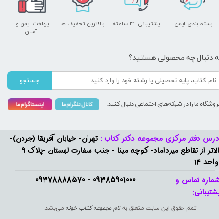
بسته بندی ایمن
پشتیبانی ۲۴ ساعته
بالاترین تخفیف ها
پرداخت ایمن و ​​​​​​​
آسان
ه دنبال چه محصولی هستید؟
جستجو
روشگاه ما را در شبکه‌های اجتماعی دنبال کنید:
درس دفتر مرکزی مجموعه دکتر کتاب :
تهران- خیابان آفریقا (جردن)-
بالاتر از تقاطع میرداماد- کوچه مینا - جنب سفارت لهستان -پلاک 9
واحد 14
09385901000 - 09378888570​​​​​​​
ماره تماس و
شتیبانی: ​​​​​​​
تمام حقوق این سایت متعلق به
نام مجموعه کتاب خونه
می‌باشد.