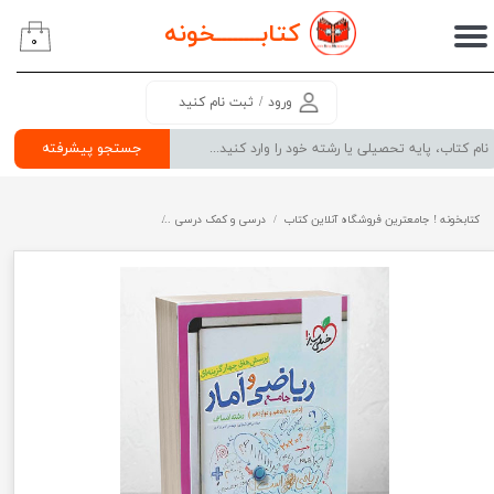
کتابــــــــ
خونه
۰
حساب کاربری من
تغییر گذر واژه
ورود
/
ثبت نام کنید
سفارشات
جستجو پیشرفته
خروج از حساب کاربری
کتابخونه ! جامعترین فروشگاه آنلاین کتاب
درسی و کمک درسی
پرفروش ترین کتب کمک درسی