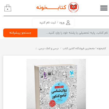
کتابــــــــ
خونه
۰
حساب کاربری من
تغییر گذر واژه
ورود
/
ثبت نام کنید
سفارشات
جستجو پیشرفته
خروج از حساب کاربری
کتابخونه ! جامعترین فروشگاه آنلاین کتاب
درسی و کمک درسی
پرفروش ترین کتب کمک درسی