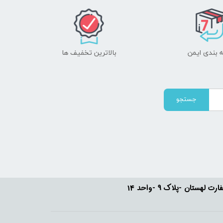
 بندی ایمن
بالاترین تخفیف ها
جستجو
ستان -پلاک 9 -واحد 14