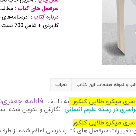
کتب پایه دوازدهم ریاضی فیزیک
سرفصل های کتاب :
مطالب ر
درباره کتاب :
درسنامه‌های ج
تماعی
کاربردی + شامل 700 تست تالیفی و سراسری + پاسخنامه کاملا تشریحی
یاسی
ب و نمونه صفحات این کتاب
نظرات
فاطمه جعفری‌ن
 سری میکرو طلایی کنکور
به تالیف
راسری در رشته علوم انسانی
نگارش و تدوین شده اس
سری میکرو طلایی کنکور
ن تغییرات سرفصل های کتب درسی اعلام شده از طرف