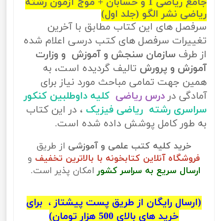
جامع ریاضی 1 و حسابان + موج آزمون رشته
ریاضی نشر الگو (جلد اول)
سرفصل های این کتاب مطابق با آخرین
تغییرات سرفصل های کتب درسی اعلام شده
از طرف
سازمان سنجش و آموزش و وزارت
آموزش و پرورش
تالیف گردیده است، به
همین جهت تمامی مباحث مورد نیاز برای
آمادگی در
درس ریاضی
کلیه داوطلبین کنکور
سراسری رشته ریاضی فیزیک
، در این کتاب
به طور کامل پوشش داده شده است.
خرید کلیه کتب علمی و آموزشی
از طریق
فروشگاه آنلاین کتابخونه با بالاترین تخفیف
و
ارسال سریع به سراسر کشور
امکان پذیر است.
(ارسال رایگان از طریق پست پیشتاز ، برای
خرید های بالای 500 هزار تومان)