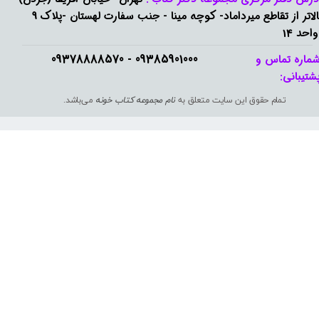
بالاتر از تقاطع میرداماد- کوچه مینا - جنب سفارت لهستان -پلاک 9
واحد 14
09385901000 - 09378888570​​​​​​​
ماره تماس و
شتیبانی: ​​​​​​​
تمام حقوق این سایت متعلق به
نام مجموعه کتاب خونه
می‌باشد.