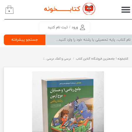
کتابــــــــ
خونه
۰
حساب کاربری من
تغییر گذر واژه
ورود
/
ثبت نام کنید
سفارشات
جستجو پیشرفته
خروج از حساب کاربری
کتابخونه ! جامعترین فروشگاه آنلاین کتاب
درسی و کمک درسی
پرفروش ترین کتب کمک درسی