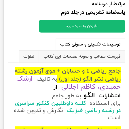
مرتبط از درسنامه
پاسخنامه تشریحی در جلد دوم
افزودن به سبد خرید
توضیحات تکمیلی و معرفی کتاب
فهرست مطالب و نمونه صفحات این کتاب
نظرات
جامع ریاضی 1 و حسابان + موج آزمون رشته
ارشک
ریاضی نشر الگو (جلد اول)
به تالیف
حمیدی، کاظم اجلالی
از
الگو
انتشارات
به طور جامع
برای استفاده
کلیه داوطلبین کنکور سراسری
در رشته ریاضی فیزیک
نگارش و تدوین شده
است.