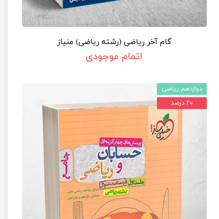
گام آخر ریاضی (رشته ریاضی) منیاز
اتمام موجودی
دوازدهم ریاضی
۲۰ درصد