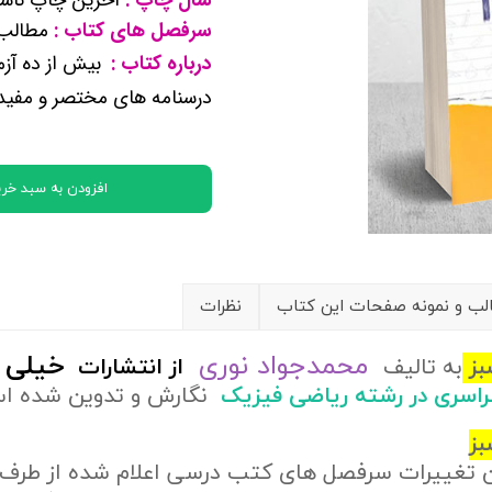
کتب پایه دوازدهم ریاضی فیزیک
سرفصل های کتاب :
مطالب ر
درباره کتاب :
بیش از ده آز
تماعی
درسنامه های مختصر و مفی
یاسی
افزودن به سبد خری
ب و نمونه صفحات این کتاب
نظرات
محمدجواد نوری
خیلی 
بز
به تالیف
از
انتشارات
سراسری در رشته ریاضی فیزیک
نگارش و تدوین شده ا
بز
ن تغییرات سرفصل های کتب درسی اعلام شده از طرف