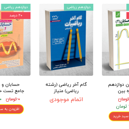
دوازدهم ریاضی
دوازدهم ریاضی
۲۰ درصد
ن دوازدهم
گام آخر ریاضی (رشته
حسابان و 
ه بین
ریاضی) منیاز
جامع تست خی
(جلد او
اتمام موجودی
۰ تومان
۰ تومان
افزودن به سب
 سبد خرید