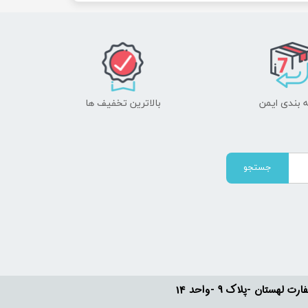
 بندی ایمن
بالاترین تخفیف ها
جستجو
ستان -پلاک 9 -واحد 14