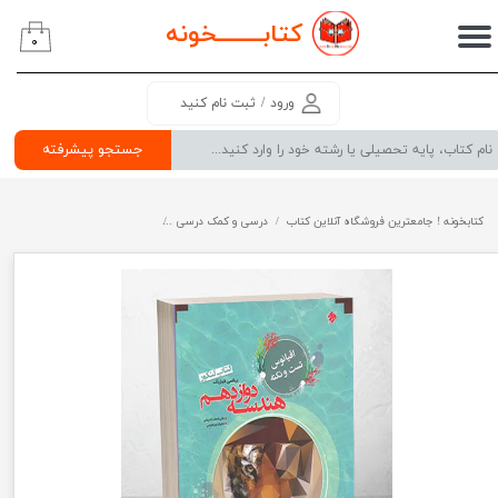
کتابــــــــ
خونه
۰
حساب کاربری من
تغییر گذر واژه
ورود
/
ثبت نام کنید
سفارشات
جستجو پیشرفته
خروج از حساب کاربری
کتابخونه ! جامعترین فروشگاه آنلاین کتاب
درسی و کمک درسی
پرفروش ترین کتب کمک درسی