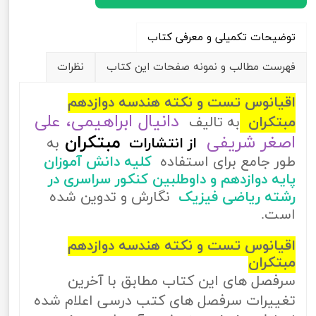
توضیحات تکمیلی و معرفی کتاب
فهرست مطالب و نمونه صفحات این کتاب
نظرات
اقیانوس تست و نکته هندسه دوازدهم
دانیال ابراهیمی، علی
مبتکران
به تالیف
اصغر شریفی
مبتکران
از
انتشارات
به
طور جامع برای استفاده
کلیه دانش آموزان
پایه دوازدهم و داوطلبین کنکور سراسری در
رشته ریاضی فیزیک
نگارش و تدوین شده
است.
اقیانوس تست و نکته هندسه دوازدهم
مبتکران
سرفصل های این کتاب مطابق با آخرین
تغییرات سرفصل های کتب درسی اعلام شده