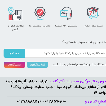
بسته بندی ایمن
پشتیبانی ۲۴ ساعته
بالاترین تخفیف ها
پرداخت ایمن و ​​​​​​​
آسان
ه دنبال چه محصولی هستید؟
جستجو
روشگاه ما را در شبکه‌های اجتماعی دنبال کنید:
درس دفتر مرکزی مجموعه دکتر کتاب :
تهران- خیابان آفریقا (جردن)-
بالاتر از تقاطع میرداماد- کوچه مینا - جنب سفارت لهستان -پلاک 9
واحد 14
09385901000 - 09378888570​​​​​​​
ماره تماس و