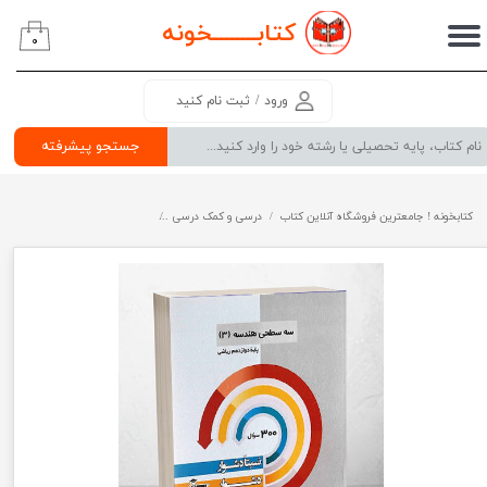
کتابــــــــ
خونه
۰
حساب کاربری من
تغییر گذر واژه
ورود
/
ثبت نام کنید
سفارشات
جستجو پیشرفته
خروج از حساب کاربری
کتابخونه ! جامعترین فروشگاه آنلاین کتاب
درسی و کمک درسی
پرفروش ترین کتب کمک درسی