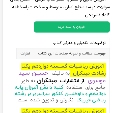
سوالات در سه سطح آسان، متوسط و سخت + پاسخنامه
کاملا تشریحی
افزودن به سبد خرید
توضیحات تکمیلی و معرفی کتاب
فهرست مطالب و نمونه صفحات این کتاب
نظرات
آموزش ریاضیات گسسته دوازدهم یکتا
حسین سید
رشادت مبتکران
به تالیف
موسوی
مبتکران
از
انتشارات
به طور
جامع برای استفاده
کلیه دانش آموزان پایه
دوازدهم و داوطلبین کنکور سراسری در رشته
ریاضی فیزیک
نگارش و تدوین شده است.
آموزش ریاضیات گسسته دوازدهم یکتا