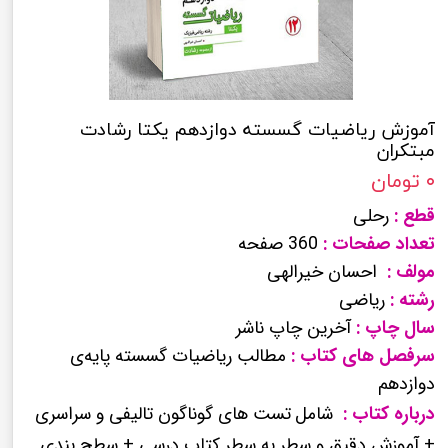
آموزش ریاضیات گسسته دوازدهم یکتا رشادت
مبتکران
۰ تومان
قطع :
رحلی
تعداد صفحات :
360 صفحه
مولف :
احسان خیرالهی
رشته :
ریاضی
سال چاپ :
آخرین چاپ ناشر
سرفصل های کتاب :
مطالب ریاضیات گسسته پایه‌ی
دوازدهم
درباره کتاب :
شامل
تست ­های گوناگون تالیفی و سراسری
+ آموزش دقیق و سطر به سطر کتاب درسی + سطح­ بندی