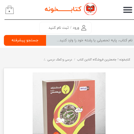
کتابــــــــ
خونه
۰
حساب کاربری من
تغییر گذر واژه
ورود
/
ثبت نام کنید
سفارشات
جستجو پیشرفته
خروج از حساب کاربری
کتابخونه ! جامعترین فروشگاه آنلاین کتاب
درسی و کمک درسی
پرفروش ترین کتب کمک درسی