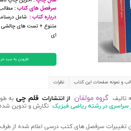
کتب پایه دوازدهم ریاضی فیزیک
سرفصل های کتاب :
مطالب ف
درباره کتاب :
شامل
درسنامه
تماعی
متنوع + تست های چالشی بر
یاسی
ای
افزودن به سبد خری
ب و نمونه صفحات این کتاب
نظرات
گروه مولفان
قلم چی
ه تالیف
از
انتشارات
به طو
ور سراسری در رشته ریاضی فیزیک
نگارش و تدوین شده
ن تغییرات سرفصل های کتب درسی اعلام شده از طرف