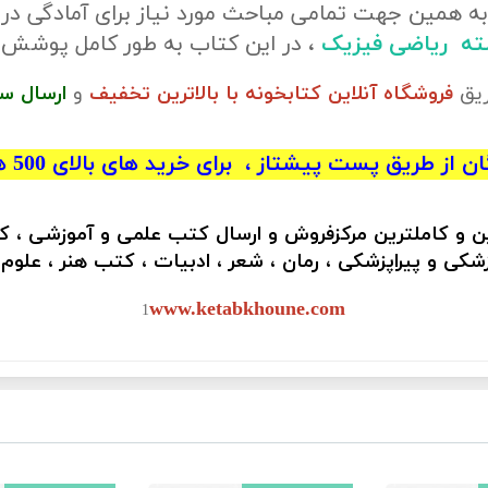
ه همین جهت تمامی مباحث مورد نیاز برای آمادگی در
رشته ریاضی فیزیک
، در این کتاب به طور کامل پوشش
ریق
فروشگاه آنلاین کتابخونه با بالاترین تخفیف
و
ارسال س
 از طریق پست پیشتاز ، برای خرید های بالای 500 هزار تومان)
ین و کاملترین مرکزفروش و ارسال کتب علمی و آموزشی ، 
کی و پیراپزشکی ، رمان ، شعر ، ادبیات ، کتب هنر ، علوم
www.ketabkhoune.com
1