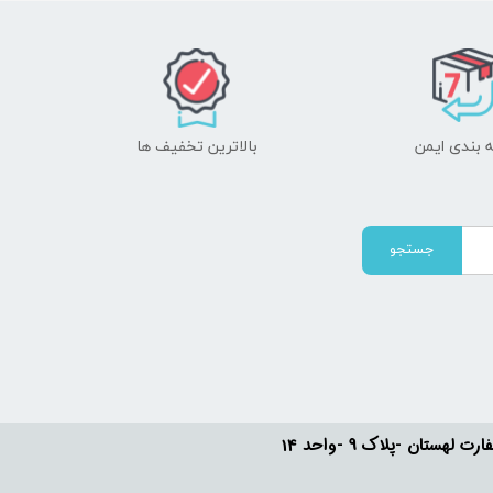
 بندی ایمن
بالاترین تخفیف ها
جستجو
ستان -پلاک 9 -واحد 14