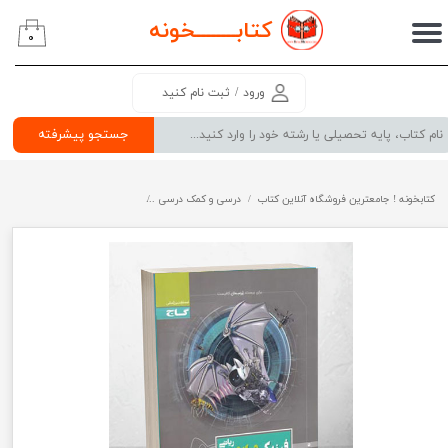
کتابــــــــ
خونه
۰
حساب کاربری من
تغییر گذر واژه
ورود
/
ثبت نام کنید
سفارشات
جستجو پیشرفته
خروج از حساب کاربری
کتابخونه ! جامعترین فروشگاه آنلاین کتاب
درسی و کمک درسی
پرفروش ترین کتب کمک درسی