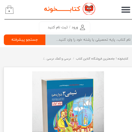
کتابــــــــ
خونه
۰
حساب کاربری من
تغییر گذر واژه
ورود
/
ثبت نام کنید
سفارشات
جستجو پیشرفته
خروج از حساب کاربری
کتابخونه ! جامعترین فروشگاه آنلاین کتاب
درسی و کمک درسی
پرفروش ترین کتب کمک درسی