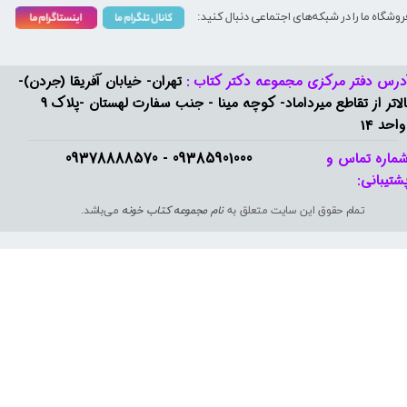
روشگاه ما را در شبکه‌های اجتماعی دنبال کنید:
درس دفتر مرکزی مجموعه دکتر کتاب :
تهران- خیابان آفریقا (جردن)-
بالاتر از تقاطع میرداماد- کوچه مینا - جنب سفارت لهستان -پلاک 9
واحد 14
09385901000 - 09378888570​​​​​​​
ماره تماس و
شتیبانی: ​​​​​​​
تمام حقوق این سایت متعلق به
نام مجموعه کتاب خونه
می‌باشد.