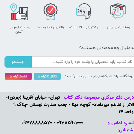
بسته بندی ایمن
پشتیبانی ۲۴ ساعته
بالاترین تخفیف ها
پرداخت ایمن و ​​​​​​​
آسان
ه دنبال چه محصولی هستید؟
جستجو
روشگاه ما را در شبکه‌های اجتماعی دنبال کنید:
درس دفتر مرکزی مجموعه دکتر کتاب :
تهران- خیابان آفریقا (جردن)-
بالاتر از تقاطع میرداماد- کوچه مینا - جنب سفارت لهستان -پلاک 9
واحد 14
09385901000 - 09378888570​​​​​​​
ماره تماس و
شتیبانی: ​​​​​​​