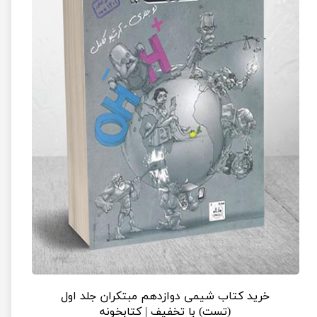
خرید کتاب شیمی دوازدهم مبتکران جلد اول
(تست) با تخفیف | کتابخونه