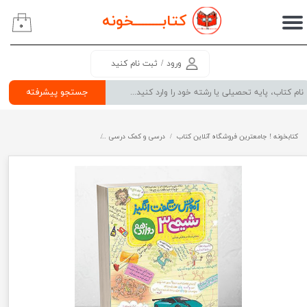
کتابــــــــ
خونه
۰
حساب کاربری من
تغییر گذر واژه
ورود
/
ثبت نام کنید
سفارشات
جستجو پیشرفته
خروج از حساب کاربری
کتابخونه ! جامعترین فروشگاه آنلاین کتاب
درسی و کمک درسی
پرفروش ترین کتب کمک درسی