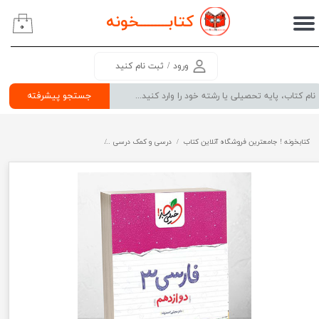
کتابــــــــ
خونه
۰
حساب کاربری من
تغییر گذر واژه
ورود
/
ثبت نام کنید
سفارشات
جستجو پیشرفته
خروج از حساب کاربری
کتابخونه ! جامعترین فروشگاه آنلاین کتاب
درسی و کمک درسی
پرفروش ترین کتب کمک درسی