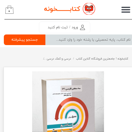
کتابــــــــ
خونه
۰
حساب کاربری من
تغییر گذر واژه
ورود
/
ثبت نام کنید
سفارشات
جستجو پیشرفته
خروج از حساب کاربری
کتابخونه ! جامعترین فروشگاه آنلاین کتاب
درسی و کمک درسی
پرفروش ترین کتب کمک درسی