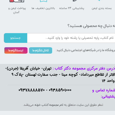
بسته بندی ایمن
پشتیبانی ۲۴ ساعته
بالاترین تخفیف ها
پرداخت ایمن و ​​​​​​​
آسان
ه دنبال چه محصولی هستید؟
جستجو
روشگاه ما را در شبکه‌های اجتماعی دنبال کنید:
درس دفتر مرکزی مجموعه دکتر کتاب :
تهران- خیابان آفریقا (جردن)-
بالاتر از تقاطع میرداماد- کوچه مینا - جنب سفارت لهستان -پلاک 9
واحد 14
09385901000 - 09378888570​​​​​​​
ماره تماس و
شتیبانی: ​​​​​​​
تمام حقوق این سایت متعلق به
نام مجموعه کتاب خونه
می‌باشد.