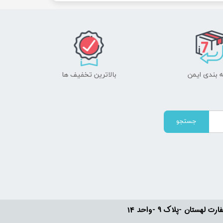
 بندی ایمن
بالاترین تخفیف ها
جستجو
ستان -پلاک 9 -واحد 14