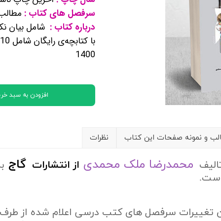
کتب پایه دوازدهم ریاضی فیزیک
سرفصل های کتاب :
مطالب ف
درباره کتاب :
شامل بیان نک
تماعی
1400
یاسی
افزودن به سبد خری
ب و نمونه صفحات این کتاب
نظرات
محمدرضا ملک محمدی
گاج
تالیف
از
انتشارات
ب
است.
ن تغییرات سرفصل های کتب درسی اعلام شده از طرف