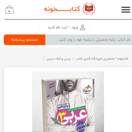
کتابــــــــ
خونه
۰
حساب کاربری من
تغییر گذر واژه
ورود
/
ثبت نام کنید
سفارشات
جستجو پیشرفته
خروج از حساب کاربری
کتابخونه ! جامعترین فروشگاه آنلاین کتاب
درسی و کمک درسی
پرفروش ترین کتب کمک درسی