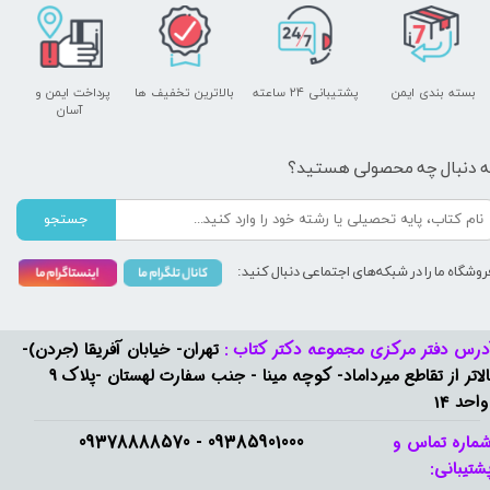
بسته بندی ایمن
پشتیبانی ۲۴ ساعته
بالاترین تخفیف ها
پرداخت ایمن و ​​​​​​​
آسان
ه دنبال چه محصولی هستید؟
جستجو
روشگاه ما را در شبکه‌های اجتماعی دنبال کنید:
درس دفتر مرکزی مجموعه دکتر کتاب :
تهران- خیابان آفریقا (جردن)-
بالاتر از تقاطع میرداماد- کوچه مینا - جنب سفارت لهستان -پلاک 9
واحد 14
09385901000 - 09378888570​​​​​​​
ماره تماس و
شتیبانی: ​​​​​​​