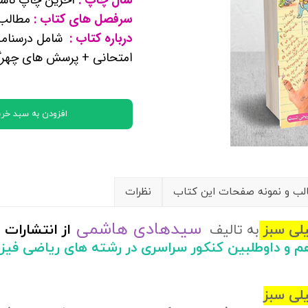
کتب پایه دوازدهم ریاضی فیزیک
سرفصل های کتاب :
مطالب ع
درباره کتاب :
شامل درسنامه
تماعی
امتحانی + پرسش های چهرگز
یاسی
افزودن به سبد خری
ب و نمونه صفحات این کتاب
نظرات
سیدهادی هاشمی
یلی سبز
به تالیف
از
انتشارات
دهم و داوطلبین کنکور سراسری در رشته های ریاضی ف
لی سبز