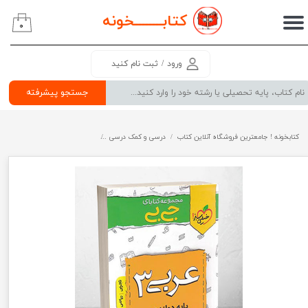
کتابــــــــ
خونه
۰
حساب کاربری من
تغییر گذر واژه
ورود
/
ثبت نام کنید
سفارشات
جستجو پیشرفته
خروج از حساب کاربری
کتابخونه ! جامعترین فروشگاه آنلاین کتاب
درسی و کمک درسی
پرفروش ترین کتب کمک درسی