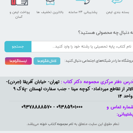
بسته بندی ایمن
پشتیبانی ۲۴ ساعته
بالاترین تخفیف ها
پرداخت ایمن و ​​​​​​​
آسان
ه دنبال چه محصولی هستید؟
جستجو
روشگاه ما را در شبکه‌های اجتماعی دنبال کنید:
درس دفتر مرکزی مجموعه دکتر کتاب :
تهران- خیابان آفریقا (جردن)-
بالاتر از تقاطع میرداماد- کوچه مینا - جنب سفارت لهستان -پلاک 9
واحد 14
09385901000 - 09378888570​​​​​​​
ماره تماس و
شتیبانی: ​​​​​​​
تمام حقوق این سایت متعلق به
نام مجموعه کتاب خونه
می‌باشد.