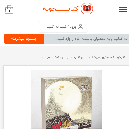
کتابــــــــ
خونه
۰
حساب کاربری من
تغییر گذر واژه
ورود
/
ثبت نام کنید
سفارشات
جستجو پیشرفته
خروج از حساب کاربری
کتابخونه ! جامعترین فروشگاه آنلاین کتاب
درسی و کمک درسی
پرفروش ترین کتب کمک درسی