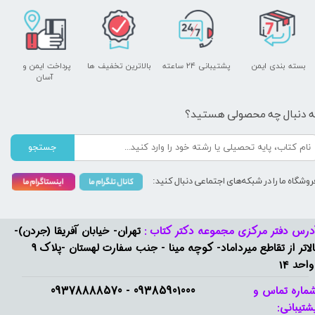
بسته بندی ایمن
پشتیبانی ۲۴ ساعته
بالاترین تخفیف ها
پرداخت ایمن و ​​​​​​​
آسان
ه دنبال چه محصولی هستید؟
جستجو
روشگاه ما را در شبکه‌های اجتماعی دنبال کنید:
درس دفتر مرکزی مجموعه دکتر کتاب :
تهران- خیابان آفریقا (جردن)-
بالاتر از تقاطع میرداماد- کوچه مینا - جنب سفارت لهستان -پلاک 9
واحد 14
09385901000 - 09378888570​​​​​​​
ماره تماس و
شتیبانی: ​​​​​​​