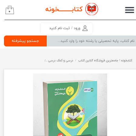
کتابــــــــ
خونه
۰
حساب کاربری من
تغییر گذر واژه
ورود
/
ثبت نام کنید
سفارشات
جستجو پیشرفته
خروج از حساب کاربری
کتابخونه ! جامعترین فروشگاه آنلاین کتاب
درسی و کمک درسی
پرفروش ترین کتب کمک درسی