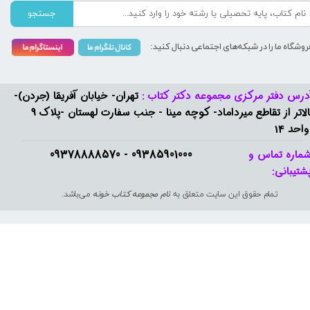
جستجو
روشگاه ما را در شبکه‌های اجتماعی دنبال کنید:
درس دفتر مرکزی مجموعه دکتر کتاب :
تهران- خیابان آفریقا (جردن)-
بالاتر از تقاطع میرداماد- کوچه مینا - جنب سفارت لهستان -پلاک 9
واحد 14
09385901000 - 09378888570​​​​​​​
ماره تماس و
شتیبانی: ​​​​​​​
تمام حقوق این سایت متعلق به
نام مجموعه کتاب خونه
می‌باشد.