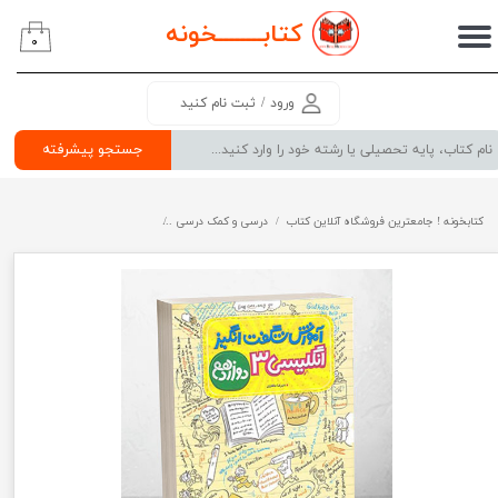
کتابــــــــ
خونه
۰
حساب کاربری من
تغییر گذر واژه
ورود
/
ثبت نام کنید
سفارشات
جستجو پیشرفته
خروج از حساب کاربری
کتابخونه ! جامعترین فروشگاه آنلاین کتاب
درسی و کمک درسی
پرفروش ترین کتب کمک درسی