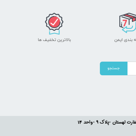
 بندی ایمن
بالاترین تخفیف ها
جستجو
ستان -پلاک 9 -واحد 14