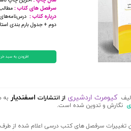
کتب پایه دوازدهم ریاضی فیزیک
سرفصل های کتاب :
مطالب ز
درباره کتاب :
درس‌نامه‌های
تماعی
دوم + جدول بارم بندی استا
یاسی
افزودن به سبد خری
کیومرث اردشیری
اسفندیار
الیف
از
انتشارات
به ط
ری
نگارش و تدوین شده است.
ن تغییرات سرفصل های کتب درسی اعلام شده از طرف