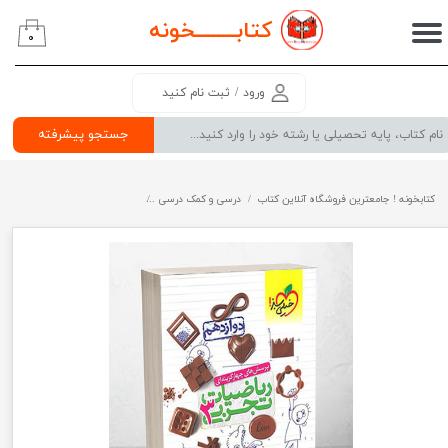
کتابــــــــ
خونه
۰
حساب کاربری من
تغییر گذر واژه
ورود
/
ثبت نام کنید
سفارشات
جستجو پیشرفته
خروج از حساب کاربری
کتابخونه ! جامعترین فروشگاه آنلاین کتاب
درسی و کمک درسی
پرفروش ترین کتب کمک درسی