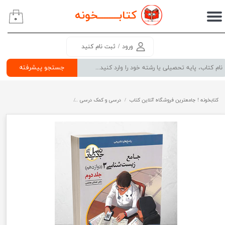
کتابــــــــ
خونه
۰
حساب کاربری من
تغییر گذر واژه
ورود
/
ثبت نام کنید
سفارشات
جستجو پیشرفته
خروج از حساب کاربری
کتابخونه ! جامعترین فروشگاه آنلاین کتاب
درسی و کمک درسی
پرفروش ترین کتب کمک درسی