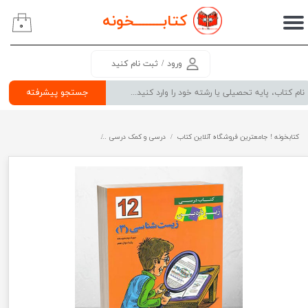
کتابــــــــ
خونه
۰
حساب کاربری من
تغییر گذر واژه
ورود
/
ثبت نام کنید
سفارشات
جستجو پیشرفته
خروج از حساب کاربری
کتابخونه ! جامعترین فروشگاه آنلاین کتاب
درسی و کمک درسی
پرفروش ترین کتب کمک درسی