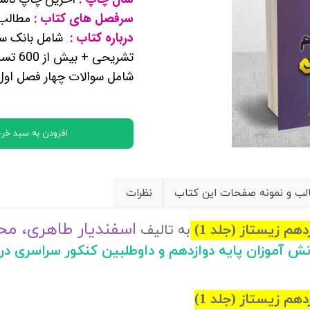
کتب پایه دوازدهم ریاضی فیزیک
سرفصل های کتاب :
مطالب 
درباره کتاب :
شامل بانک سو
تشریحی + بیش از 600 تست برای IQ بالا ها
تماعی
شامل سوالات چهار فصل او
یاسی
افزودن به سبد خری
ب و نمونه صفحات این کتاب
نظرات
اسفندیار طاهری، م
 زیستاز (جلد 1)
به تالیف
نش آموزان پایه دوازدهم و داوطلبین کنکور سراسری د
 زیستاز (جلد 1)