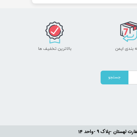
 بندی ایمن
بالاترین تخفیف ها
جستجو
ستان -پلاک 9 -واحد 14