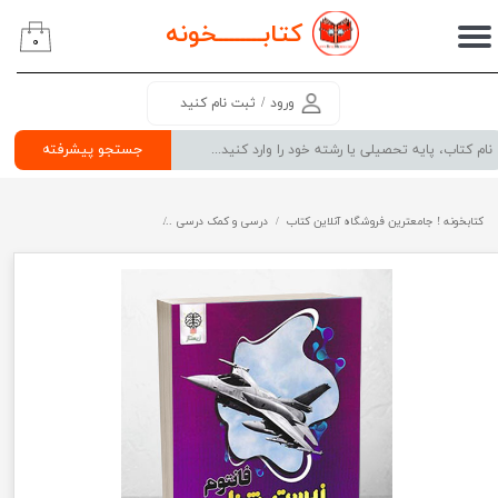
کتابــــــــ
خونه
۰
حساب کاربری من
تغییر گذر واژه
ورود
/
ثبت نام کنید
سفارشات
جستجو پیشرفته
خروج از حساب کاربری
کتابخونه ! جامعترین فروشگاه آنلاین کتاب
درسی و کمک درسی
پرفروش ترین کتب کمک درسی