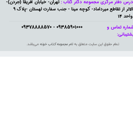
درس دفتر مرکزی مجموعه دکتر کتاب :
تهران- خیابان آفریقا (جردن)-
بالاتر از تقاطع میرداماد- کوچه مینا - جنب سفارت لهستان -پلاک 9
واحد 14
09385901000 - 09378888570​​​​​​​
ماره تماس و
شتیبانی: ​​​​​​​
تمام حقوق این سایت متعلق به
نام مجموعه کتاب خونه
می‌باشد.