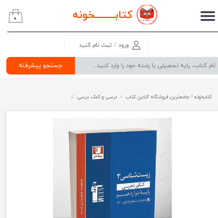
کتابــــــــ
خونه
۰
حساب کاربری من
تغییر گذر واژه
ورود
/
ثبت نام کنید
سفارشات
جستجو پیشرفته
خروج از حساب کاربری
کتابخونه ! جامعترین فروشگاه آنلاین کتاب
درسی و کمک درسی
پرفروش ترین کتب کمک درسی