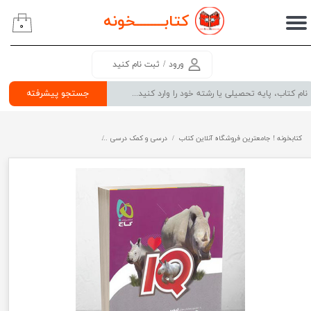
کتابــــــــ
خونه
۰
حساب کاربری من
تغییر گذر واژه
ورود
/
ثبت نام کنید
سفارشات
جستجو پیشرفته
خروج از حساب کاربری
کتابخونه ! جامعترین فروشگاه آنلاین کتاب
درسی و کمک درسی
پرفروش ترین کتب کمک درسی