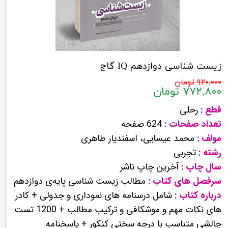
زیست شناسی دوازدهم IQ گاج
۹۲۰,۰۰۰ تومان
۷۷۲,۸۰۰ تومان
قطع :
رحلی
تعداد صفحات :
624 صفحه
مولف :
محمد عیسایی، اسفندیار طاهری
رشته :
تجربی
سال چاپ :
آخرین چاپ ناشر
سرفصل های کتاب :
مطالب زیست شناسی پایه‌ی دوازدهم
درباره کتاب :
شامل درسنامه های نموداری و جدولی + کادر
های نکات مهم و موشکافی و ترکیب مطالب + 1200 تست
چالشی متناسب با درجه سختی کنکور + پاسخنامه